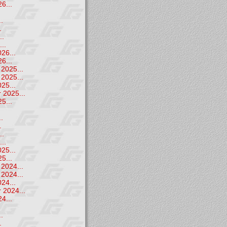
6...
.
.
.
..
..
26...
6...
2025...
2025...
25...
 2025...
5...
.
.
.
..
..
25...
5...
2024...
2024...
24...
 2024...
4...
.
.
.