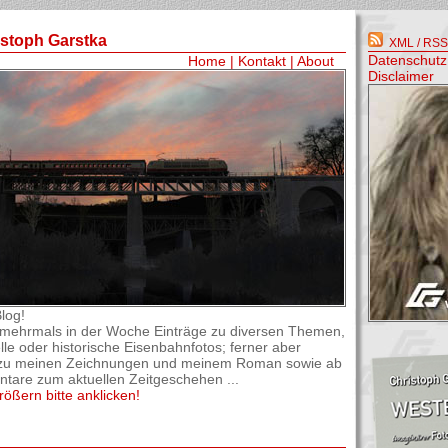
istoph Garstka
XML / RSS-
Datenschutz
Home
|
Kontakt
|
About
Disclaimer
log!
el mehrmals in der Woche Einträge zu diversen Themen,
lle oder historische Eisenbahnfotos; ferner aber
os zu meinen Zeichnungen und meinem Roman sowie ab
are zum aktuellen Zeitgeschehen ...
rößern bitte anklicken!