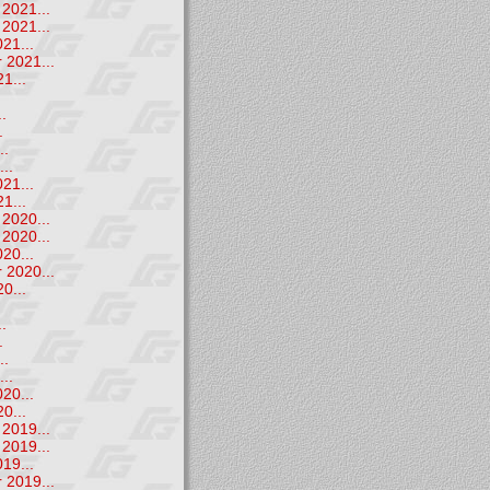
2021...
2021...
21...
 2021...
1...
.
.
.
..
..
21...
1...
2020...
2020...
20...
 2020...
0...
.
.
.
..
..
20...
0...
2019...
2019...
19...
 2019...