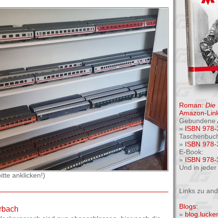
Roman:
Die
Amazon-Link
Gebundene 
»
ISBN 978-
Taschenbuc
»
ISBN 978-
E-Book:
»
ISBN 978-
Und in jede
tte anklicken!)
Links zu an
Blogs:
rbach
»
blog.luck