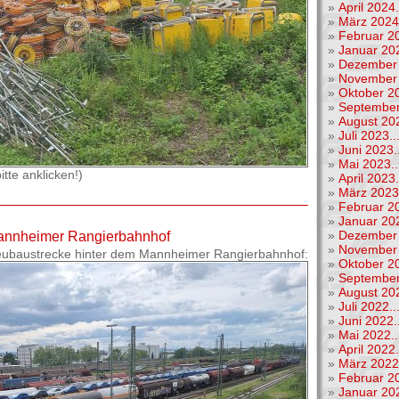
»
April 2024.
»
März 2024.
»
Februar 20
»
Januar 202
»
Dezember 
»
November 
»
Oktober 20
»
September
»
August 202
»
Juli 2023..
»
Juni 2023..
»
Mai 2023..
tte anklicken!)
»
April 2023.
»
März 2023.
»
Februar 20
»
Januar 202
»
Dezember 
nnheimer Rangierbahnhof
»
November 
Neubaustrecke hinter dem Mannheimer Rangierbahnhof:
»
Oktober 20
»
September
»
August 202
»
Juli 2022..
»
Juni 2022..
»
Mai 2022..
»
April 2022.
»
März 2022.
»
Februar 20
»
Januar 202