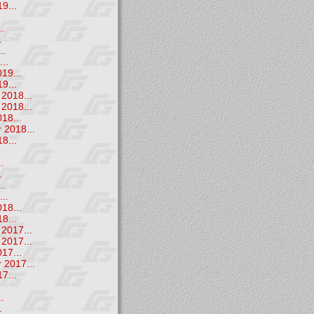
9...
.
.
.
..
..
19...
9...
2018...
2018...
18...
 2018...
8...
.
.
.
..
..
18...
8...
2017...
2017...
17...
 2017...
7...
.
.
.