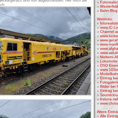
 Neckargerach sind nun abgeschlossen, hier noch die
»
Fotoreali
ch:
»
Westerfel
»
Bahn-Blog 
Weblinks:
»
fotorealis
»
www.IC-Lo
»
Channel a
»
www.lucke
»
www.gera
»
www.manfr
»
www.afgha
»
www.saluk
»
Meltemi-A
»
Lokomotiv-
»
DSO Eise
»
www.103er
»
Modellba
»
Eintrag be
»
Fotogaleri
»
Bilder bei 
»
Eintrag be
»
Soundclou
»
traluna.n
»
www.chris
Ältere Einträ
»
Alle Einträ