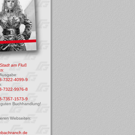
 Stadt am Fluß
s:
Ausgabe:
3-7322-4099-9
h:
3-7322-9976-8
3-7357-1573-9
r guten Buchhandlung!
deren Webseiten:
enbachranch.de