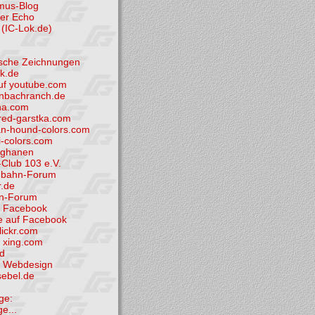
smus-Blog
der Echo
(IC-Lok.de)
tische Zeichnungen
k.de
uf youtube.com
nbachranch.de
ha.com
ed-garstka.com
n-hound-colors.com
i-colors.com
fghanen
Club 103 e.V.
nbahn-Forum
.de
hn-Forum
i Facebook
e auf Facebook
flickr.com
i xing.com
d
et Webdesign
sebel.de
ge:
ge...