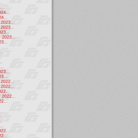
..
..
24...
4...
2023...
2023...
23...
 2023...
3...
.
.
.
..
..
23...
3...
2022...
2022...
22...
 2022...
2...
.
.
.
..
..
22...
2...